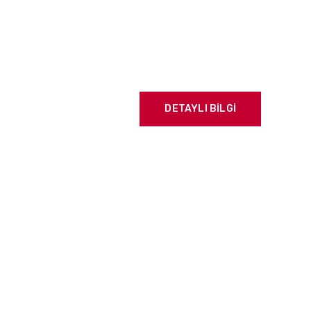
DETAYLI BILGI
larıyla