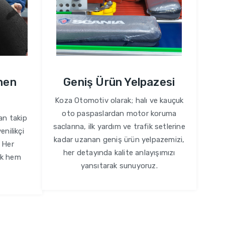
enen
Geniş Ürün Yelpazesi
Koza Otomotiv olarak; halı ve kauçuk
oto paspaslardan motor koruma
an takip
saclarına, ilk yardım ve trafik setlerine
enilikçi
kadar uzanan geniş ürün yelpazemizi,
. Her
her detayında kalite anlayışımızı
ik hem
yansıtarak sunuyoruz.