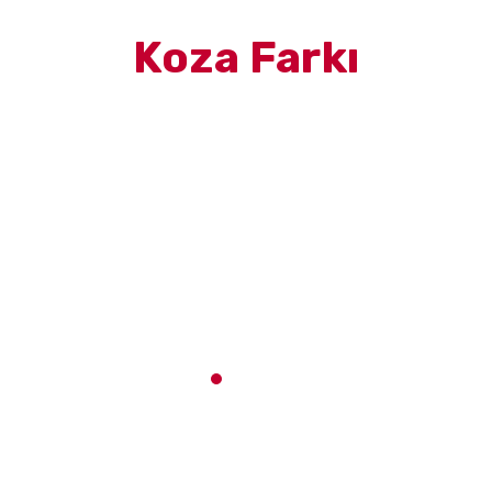
Koza Farkı
stün kalite, İnovasyon 
Rakipsiz Çözümler
10
+
Sertifika