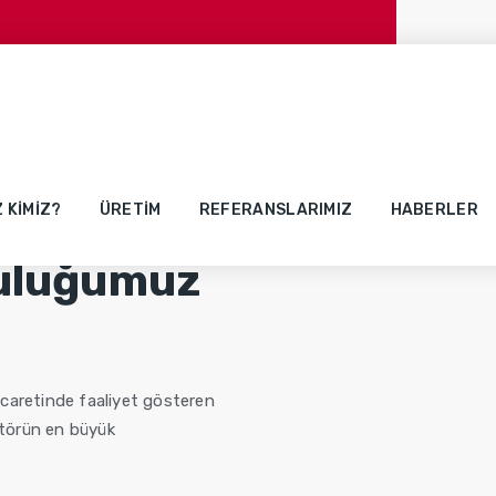
Z KIMIZ?
ÜRETIM
REFERANSLARIMIZ
HABERLER
culuğumuz
ticaretinde faaliyet gösteren
ktörün en büyük